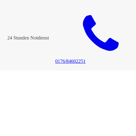
Gravur service
In unseren Geschäften im Clou Center Reinickendorf Berlin u
24 Stunden Notdienst
Wir gravieren für Sie: Türschilder, Firmenschilder, Kunststo
Sollten Sie Fragen zu unseren Gravuren haben, rufen Sie uns 
0176/84602251